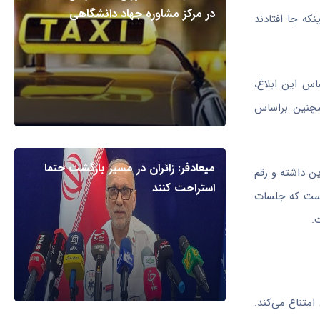
در مرکز مشاوره جهاد دانشگاهی
نکه جا افتادند
اس
این ابلاغ،
چنین
براساس
میعادفر: زائران در مسیر بازگشت حتما
ین داشته و رقم
استراحت کنند
حالی است که جلسات
.
متناع می‌کند.