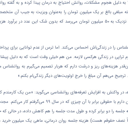
ن پایه حقوق دارد و حالا به دلیل هجوم مشکلات، روانش احتیاج به درمان پیدا کرده و به گفت
ه مبلغی بالغ بر یک میلیون تومان را به‌عنوان ویزیت به جیب آن متخصص 
خوشبینانه‌ترین حالت جمع این رقم ویزیت در پایان یک سال به رقمی نزدیک به ۵۰ میلیون تومان می‌رسد که بدون شک این عدد
ک روانشناس را در زندگی‌اش احساس می‌کند. اما ترس از عدم توانایی برای پرد
‌نظرم تراپی در زندگی هرکسی لازمه. من هم خیلی وقت است که به دلیل پ
ن‌قدر هزینه‌های ریز و درشت دارم که هربار تصمیم می‌گیرم به روانشناس م
 ترجیح می‌هم آن مبلغ را خرج اولویت‌های دیگر زندگی‌ام بکنم.»
 در واکنش به افزایش تعرفه‌های روانشناسی می‌گوید: «من یک کارمندم که ق
دو سال می‌رفتم جلسات روان درمانی، محل کارم عوض شد و به‌ناچار الان دارم با حقوقی برابر با آن چیز
 جلسه را دو برابر کرده و طول مدت جلسه را هم کاهش داده، در حالی که حق
 میلیون و دویست (که تقریباً نصف حقوقم هست) هزینه جلسه روان درمانی، ماهی یک میلیون خری