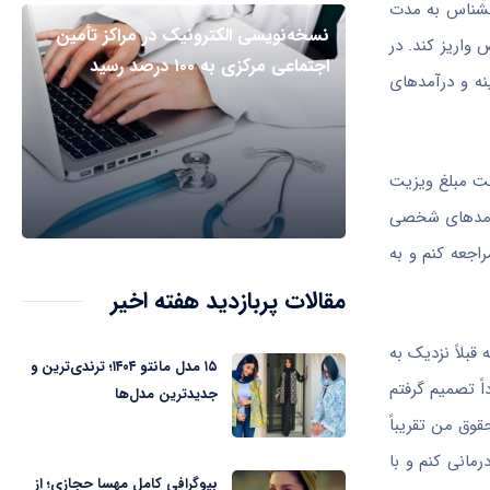
ه روانشناس به مدت
نسخه‌نویسی الکترونیک در مراکز تأمین
واریز کند. در
اجتماعی مرکزی به ۱۰۰ درصد رسید
 در برآورد هزینه و درآمدهای
اخت مبلغ ویزیت
یشامدهای شخصی
راجعه کنم و به
مقالات پربازدید هفته اخیر
بلاً نزدیک به
۱۵ مدل مانتو ۱۴۰۴؛ ترندی‌ترین و
ی که در سال ۹۹ می‌گرفتم کار می‌کنم. مجدداً تصمیم گرفتم
جدیدترین مدل‌ها
وق من تقریباً
د درمانی کنم و با
بیوگرافی کامل مهسا حجازی؛ از