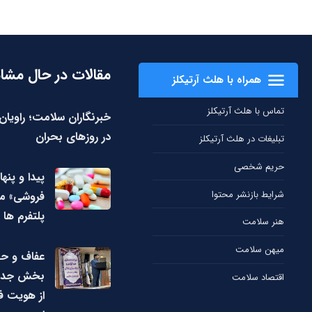
مقالات در حال مشا
همراه با هلث آرتیکلز
تماس با هلث آرتیکلز
خبرنگاران سلامت؛ راویا
در روزهای بحران
تبلیغات در هلث آرتیکلز
حریم شخصی
پیدا و پنها
شرایط بازنشر محتوا
فروشی» مک
پلتفرم ها
هنر سلامت
میهن سلامت
عفاف و ح
بخش جدایی
اقتصاد سلامت
از هویت ف