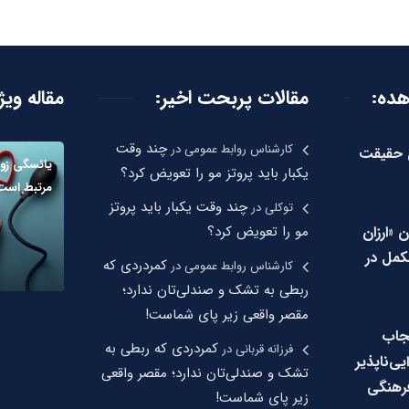
هده:
مقالات پربحت اخیر:
مقاله ویژ
چند وقت
کارشناس روابط عمومی
در
ن حقیقت
یائسگی زود
یکبار باید پروتز مو را تعویض کرد؟
مرتبط است
چند وقت یکبار باید پروتز
توکلی
در
ن «ارزان
مو را تعویض کرد؟
مل در
کمردردی که
کارشناس روابط عمومی
در
ربطی به تشک و صندلی‌تان ندارد؛
مقصر واقعی زیر پای شماست!
جاب
کمردردی که ربطی به
فرزانه قربانی
در
‌ناپذیر
تشک و صندلی‌تان ندارد؛ مقصر واقعی
رهنگی
زیر پای شماست!