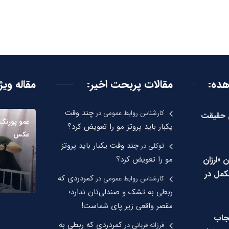
هده:
مقالات پربحت اخیر:
مقاله ویژ
چند وقت
کارشناس روابط عمومی
در
ن حقیقت
عمو پورنگ 
یکبار باید پروتز مو را تعویض کرد؟
عکس
چند وقت یکبار باید پروتز
توکلی
در
ن «ارزان
مو را تعویض کرد؟
مل در
کمردردی که
کارشناس روابط عمومی
در
ربطی به تشک و صندلی‌تان ندارد؛
مقصر واقعی زیر پای شماست!
جاب
کمردردی که ربطی به
فرزانه قربانی
در