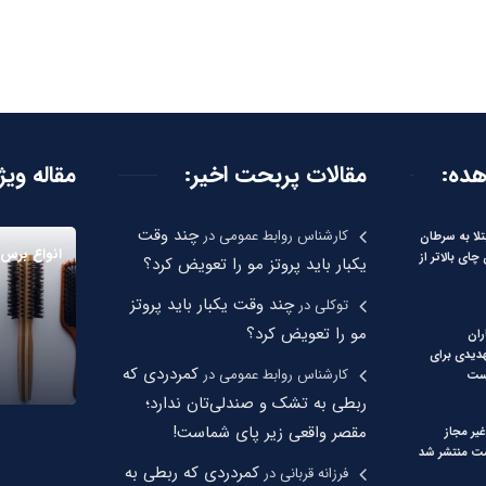
هده:
مقالات پربحت اخیر:
مقاله ویژ
چند وقت
کارشناس روابط عمومی
در
لا به سرطان
انواع برس 
ای بالاتر از
یکبار باید پروتز مو را تعویض کرد؟
چند وقت یکبار باید پروتز
توکلی
در
مو را تعویض کرد؟
ران
هدیدی برای
کمردردی که
کارشناس روابط عمومی
در
ست
ربطی به تشک و صندلی‌تان ندارد؛
مقصر واقعی زیر پای شماست!
یر مجاز
 منتشر شد
کمردردی که ربطی به
فرزانه قربانی
در