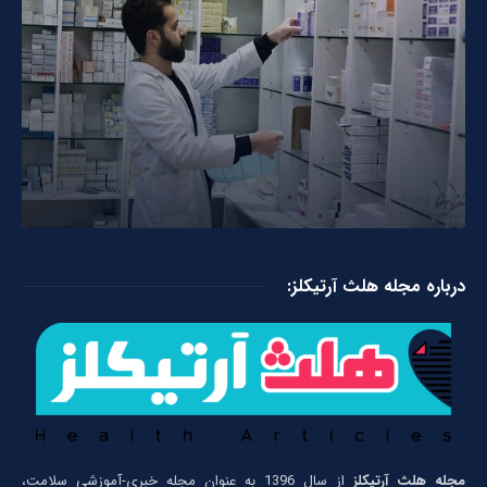
درباره مجله هلث آرتیکلز:
مجله هلث آرتیکلز
از سال 1396 به عنوان مجله خبری-آموزشی سلامت،