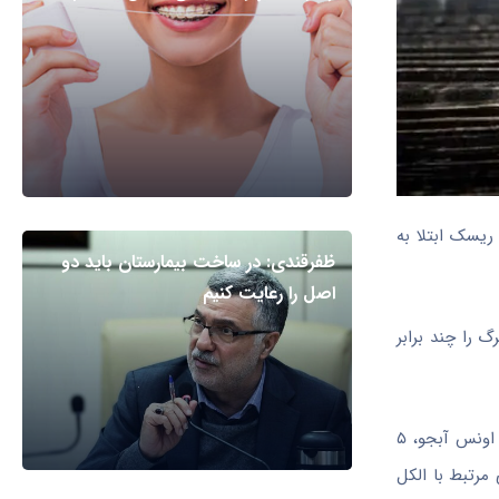
ریسک ابتلا به
ظفرقندی: در ساخت بیمارستان باید دو
اصل را رعایت کنیم
 را چند برابر
طبق مطالعه‌ای که در 8 ژوئن (2 روز پیش) در مجله مطالعات الکل و مواد مخدر آمریکا منتشر شده، بزرگسالان باید به یک نوشیدنی (معمولا ۱۲ اونس آبجو، ۵
ض سلامتی مرتبط با الکل