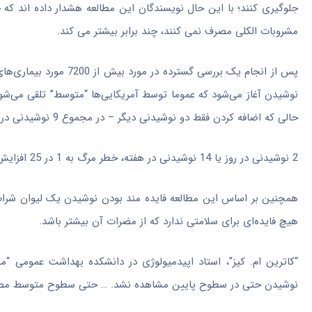
جلوگیری کنند؛ با این حال نویسندگان این مطالعه هشدار داده اند که ح
مشروبات الکلی مصرف نمی کنند، چند برابر بیشتر می کند.
پس از انجام یک بررسی گ
حالی که اضافه کردن فقط دو نوشیدنی دیگر – در مجموع 9 نوشیدنی در هفته – این خطر را به 1 در 100 افزایش می‌دهد.
2 نوشیدنی در روز یا 14 نوشیدنی در هفته، خطر مرگ به 1 در 25 افزایش می‌یابد. این میزان‌ها با اختلاف نسبتا کمی در بین مردان و زنان نسبتا ثابت بودند.
همچنین بر اساس این مطالعه فایده مند بودن نوشیدن یک لیوان شراب 
هیچ فایده‌ای برای سلامتی ندارد که از مضرات آن بیشتر باشد.
“کاترین ام. کیز”، استاد اپیدمیولوژی در دانشکده بهداشت عمومی “م
نوشیدن حتی در سطوح پایین مشاهده نشد. … حتی سطوح متوسط مصرف،