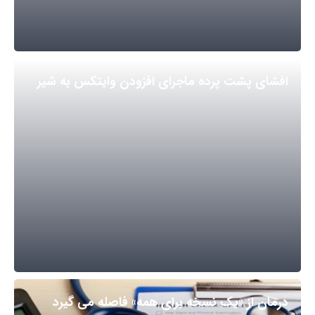
افشای پشت پرده ماجرای افزودن وایتکس به شیر
درمان از «یک نسخه برای همه» فاصله می گیرد