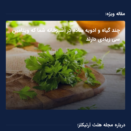
مقاله ویژه:
چند گیاه و ادویه ساده در آشپزخانه شما که ویتامین
سی زیادی دارند
درباره مجله هلث آرتیکلز: