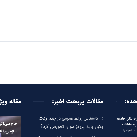
هده:
مقالات پربحت اخیر:
مقاله ویژ
چند وقت
کارشناس روابط عمومی
در
آفرینان جامعه
حاج‌علی‌اک
ر مسابقات
یکبار باید پروتز مو را تعویض کرد؟
 اسپانیا
سازمان‌یافت