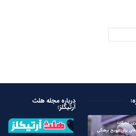
ه:
درباره مجله هلث
آرتیکلز:
بری: تحرکات
ه‌ای برای ترویج برهنگی