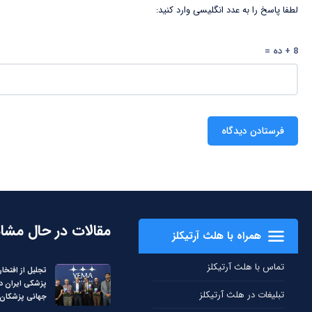
لطفا پاسخ را به عدد انگلیسی وارد کنید:
8 + ده =
مقالات در حال مشا
همراه با هلث آرتیکلز
تماس با هلث آرتیکلز
تجلیل از افتخار
پزشکی ایران د
تبلیغات در هلث آرتیکلز
جهانی پزشکان –