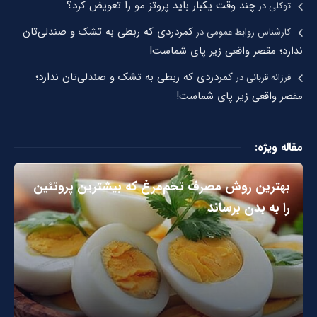
چند وقت یکبار باید پروتز مو را تعویض کرد؟
توکلی
در
کمردردی که ربطی به تشک و صندلی‌تان
کارشناس روابط عمومی
در
ندارد؛ مقصر واقعی زیر پای شماست!
کمردردی که ربطی به تشک و صندلی‌تان ندارد؛
فرزانه قربانی
در
مقصر واقعی زیر پای شماست!
مقاله ویژه:
بهترین روش مصرف تخم‌مرغ که بیشترین پروتئین
را به بدن برساند