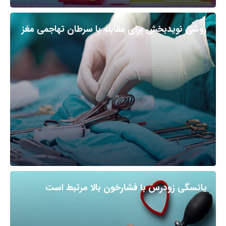
روشی نویدبخش برای مقابله با سرطان تهاجمی مغز
یائسگی زودرس با فشارخون بالا مرتبط است