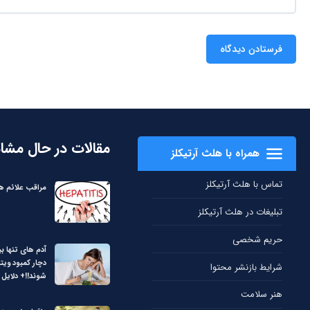
مقالات در حال مشا
همراه با هلث آرتیکلز
تماس با هلث آرتیکلز
مراقب علائم هپ
تبلیغات در هلث آرتیکلز
حریم شخصی
آدم های تنها بی
دچار کمبود ویت
شرایط بازنشر محتوا
شوند!!+ دلایل
هنر سلامت