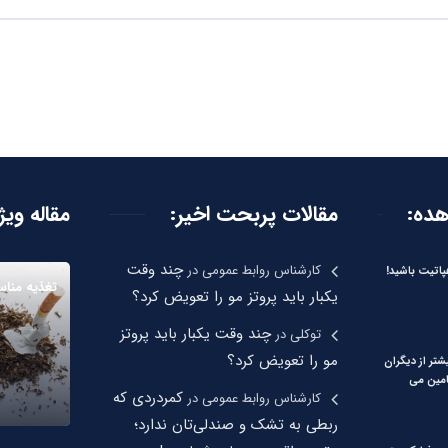
هده:
مقالات پربحت اخیر:
مقاله ویژ
چند وقت
کارشناس روابط عمومی
در
اتیت باشید!
تغذیه مناس
یکبار باید پروتز مو را تعویض کرد؟
چند وقت یکبار باید پروتز
توکلی
در
مو را تعویض کرد؟
شتر از دیگران
امین می
کمردردی که
کارشناس روابط عمومی
در
ربطی به تشک و صندلی‌تان ندارد؛