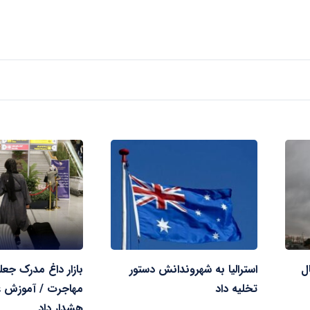
ل
استرالیا به شهروندانش دستور
بازار داغ مدرک جع
تخلیه داد
مهاجرت / آموزش عا
هشدار داد