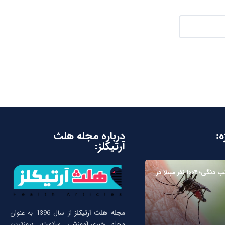
ه:
درباره مجله هلث
آرتیکلز:
زنگ خطر تب دنگی؛ ۱۰۰۴ نفر مبتلا در
مجله هلث آرتیکلز
از سال 1396 به عنوان
مجله خبری-آموزشی سلامت، بروزترین