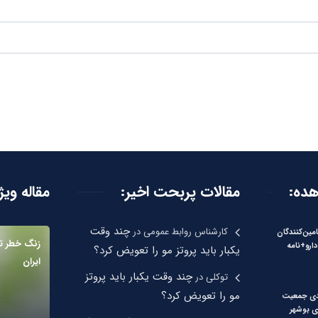
هده:
مقالات پربحت اخیر:
مقاله ویژ
چند وقت
کارشناس روابط عمومی
در
امین‌کنندگان
دارو+نامه
یکبار باید پروتز مو را تعویض کرد؟
ایران
چند وقت یکبار باید پروتز
توکلی
در
مو را تعویض کرد؟
 درصدی جمعیت
ی بوشهر