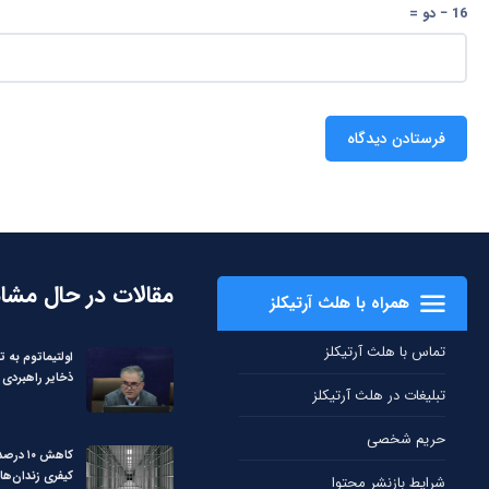
16 − دو =
مقالات در حال مشا
همراه با هلث آرتیکلز
تماس با هلث آرتیکلز
اولتیماتوم به ت
ذخایر راهبردی 
تبلیغات در هلث آرتیکلز
حریم شخصی
کاهش ۱۰
کیفری زندان‌ها
شرایط بازنشر محتوا