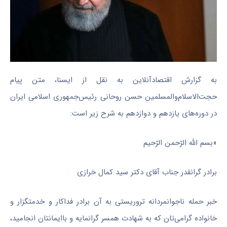
به گزارش اقتصادآنلاین به نقل از ایسنا، متن پیام
حجت‌الاسلام‌والمسلمین حسن روحانی رئیس‌جمهوری اسلامی ایران
در دوره‌های یازدهم و دوازدهم به شرح زیر است:
«بسم الله الرّحمن الرّحیم
برادر گرانقدر جناب آقای دکتر سید کمال خرازی
خبر حمله ناجوانمردانه تروریستی به آن برادر فداکار و خدمتگزار و
خانواده گرامی‌تان که به شهادت همسر گرانمایه و باایمانتان انجامید،