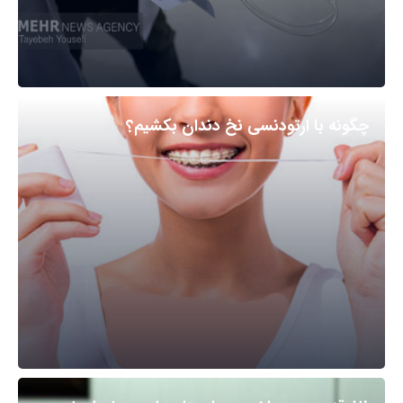
چگونه با ارتودنسی نخ دندان بکشیم؟