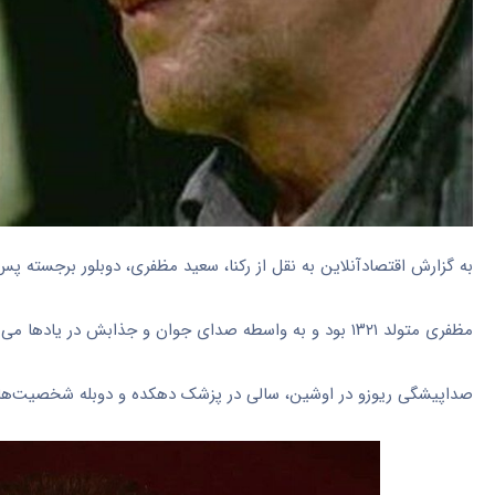
به گزارش اقتصادآنلاین به نقل از رکنا، سعید مظفری، دوبلور برجسته پ
مظفری متولد ۱۳۲۱ بود و به واسطه صدای جوان و جذابش در یاد‌ها می‌ماند.
صداپیشگی ریوزو در اوشین، سالی در پزشک دهکده و دوبله شخصیت‌های