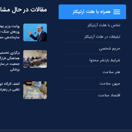
مقالات در حال مشا
همراه با هلث آرتیکلز
تماس با هلث آرتیکلز
روایت وزیر بهد
روزهای جنگ؛ از
تبلیغات در هلث آرتیکلز
سازماندهی حم
حریم شخصی
برگزاری نخستی
هماهنگی قرارگ
شرایط بازنشر محتوا
جمعیت در سازم
پزشکی
هنر سلامت
میهن سلامت
کشف کارگاه تو
تقلبی در زعفران
اقتصاد سلامت