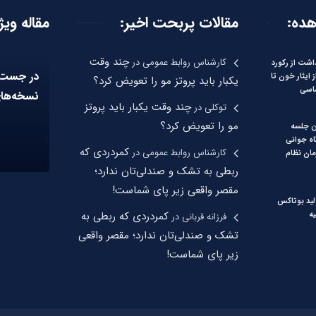
هده:
مقالات پربحت اخیر:
مقاله ویژ
چند وقت
کارشناس روابط عمومی
در
اشت از رکورد
در جست‌
 ایثار خون تا
یکبار باید پروتز مو را تعویض کرد؟
اسی
نسخه‌های
چند وقت یکبار باید پروتز
توکلی
در
مو را تعویض کرد؟
ن جلسه
اه جوانی
کمردردی که
کارشناس روابط عمومی
در
ان نظام
ربطی به تشک و صندلی‌تان ندارد؛
مقصر واقعی زیر پای شماست!
لید بوتاکس
کمردردی که ربطی به
یه
فرزانه قربانی
در
تشک و صندلی‌تان ندارد؛ مقصر واقعی
زیر پای شماست!