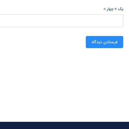
یک × چهار =