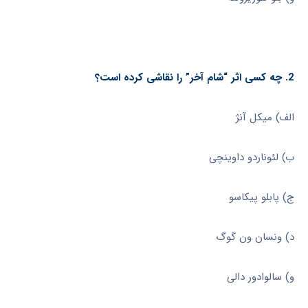
2. چه کسی اثر “شام آخر” را نقاشی کرده است؟
الف) میکل آنژ
ب) لئوناردو داوینچی
ج) پابلو پیکاسو
د) ونسان ون گوگ
و) سالوادور دالی