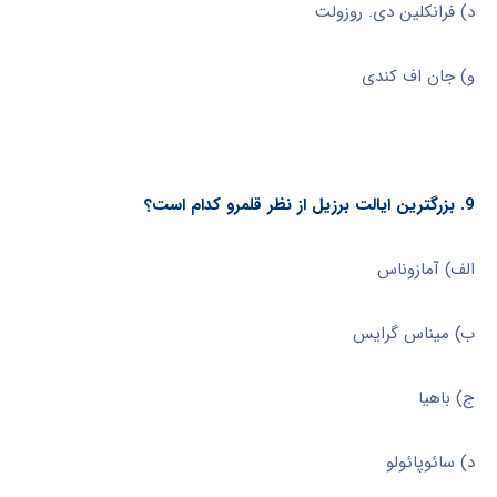
د) فرانکلین دی. روزولت
و) جان اف کندی
9. بزرگترین ایالت برزیل از نظر قلمرو کدام است؟
الف) آمازوناس
ب) میناس گرایس
ج) باهیا
د) سائوپائولو