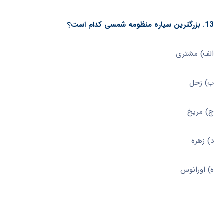
13. بزرگترین سیاره منظومه شمسی کدام است؟
الف) مشتری
ب) زحل
ج) مریخ
د) زهره
ه) اورانوس