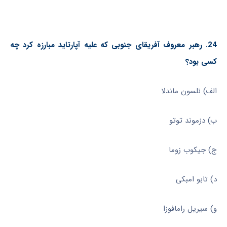
24. رهبر معروف آفریقای جنوبی که علیه آپارتاید مبارزه کرد چه
کسی بود؟
الف) نلسون ماندلا
ب) دزموند توتو
ج) جیکوب زوما
د) تابو امبکی
و) سیریل رامافوزا