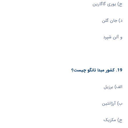
ج) یوری گاگارین
د) جان گلن
و آلن شپرد
19. کشور مبدا تانگو چیست؟
الف) برزیل
ب) آرژانتین
ج) مکزیک