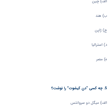
الف) چین
ب) هند
ج) ژاپن
د) استرالیا
ه) مصر
5. چه کسی “دن کیشوت” را نوشت؟
الف) میگل دو سروانتس