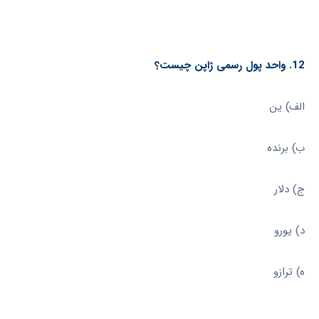
12. واحد پول رسمی ژاپن چیست؟
الف) ین
ب) برنده
ج) دلار
د) یورو
ه) ترازو