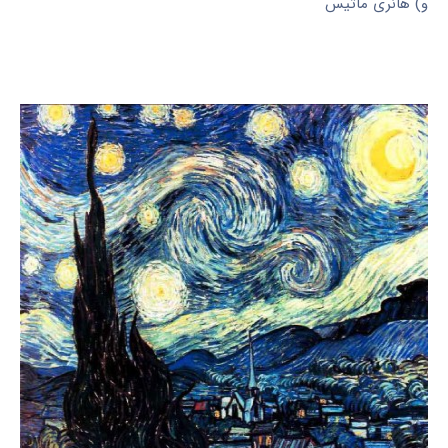
و) هانری ماتیس