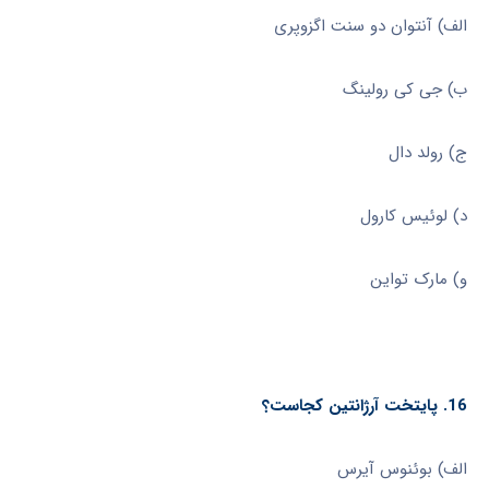
الف) آنتوان دو سنت اگزوپری
ب) جی کی رولینگ
ج) رولد دال
د) لوئیس کارول
و) مارک تواین
16. پایتخت آرژانتین کجاست؟
الف) بوئنوس آیرس