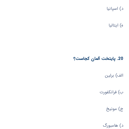
د) اسپانیا
ه) ایتالیا
20. پایتخت آلمان کجاست؟
الف) برلین
ب) فرانکفورت
ج) مونیخ
د) هامبورگ