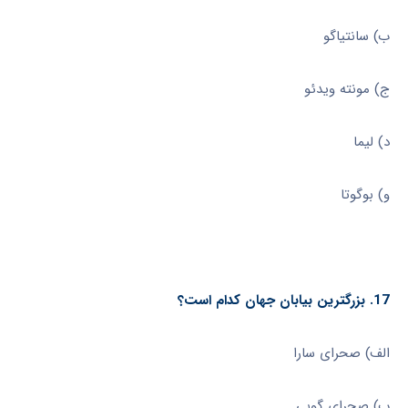
ب) سانتیاگو
ج) مونته ویدئو
د) لیما
و) بوگوتا
17. بزرگترین بیابان جهان کدام است؟
الف) صحرای سارا
ب) صحرای گوبی