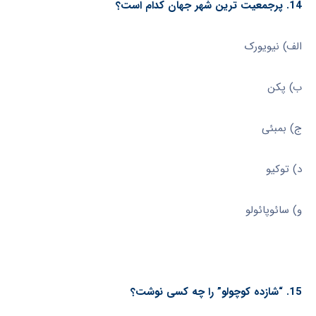
14. پرجمعیت ترین شهر جهان کدام است؟
الف) نیویورک
ب) پکن
ج) بمبئی
د) توکیو
و) سائوپائولو
15. “شازده کوچولو” را چه کسی نوشت؟