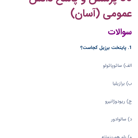
عمومی (آسان)
سوالات
1. پایتخت برزیل کجاست؟
الف) سائوپائولو
ب) برازیلیا
ج) ریودوژانیرو
د) سالوادور
و) بلو هوریزونته