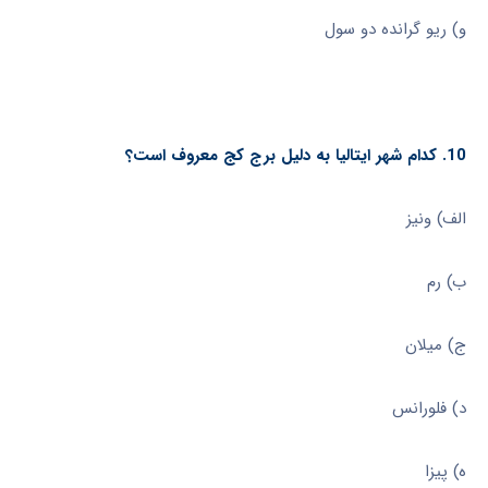
و) ریو گرانده دو سول
10. کدام شهر ایتالیا به دلیل برج کج معروف است؟
الف) ونیز
ب) رم
ج) میلان
د) فلورانس
ه) پیزا