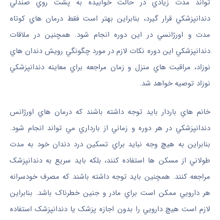
‌تواند مدت زيادي در حالت خوابيده به پشت روي صندلي
دندانپزشکي قرار گيرد، بنابراين بهتر است فقط درمان‌ هاي کوتاه
مدت و اورژانسي در اين دوره انجام شود. همچنين در ملاقات
دندانپزشکي اين دوره نکات لازم در مورد چگونگي رويش دندان‌ هاي
نوزاد، مراقبت‌ هاي منزل و زمان مراجعه براي معاينه دندانپزشکي
نوزاد توصيه خواهد شد.
خانم ‌هاي باردار بايد توجه داشته باشند که درمان ‌هاي اورژانس
دندانپزشکي در هر دوره و زماني از بارداري مي ‌تواند انجام شود.
بنابراين به هيچ‌ وجه نبايد براي تسکين درد دندان خود به مدت
طولاني از مسکن‌ ها استفاده کنند، بلکه بايد سريع به دندانپزشک
مراجعه کنند. همچنين بايد توجه داشته باشند که مصرف خودسرانه
هر دارويي ممکن است براي مادر و جنين خطرناک باشد. بنابراين
لازم است هيچ دارويي را بدون اجازه پزشک يا دندانپزشک استفاده