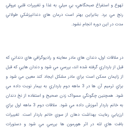
تهوع و استفراغ صبحگاهي، بي‌ ميلي به غذا و تغييرات قلبي عروقي
رنج‌ مي ‌برد. بنابراين بهتر است درمان ‌هاي دندانپزشکي طولاني
مدت در اين دوره انجام نشود.
در ملاقات اول، دندان ‌هاي مادر معاينه و راديوگرافي ‌هاي دنداني که
قبل از بارداري گرفته شده ‌اند، بررسي مي ‌شود و دندان‌ هايي که قبل
از زايمان ممکن است براي مادر مشکل ايجاد کند معين مي ‌شود و
براي ترميم آن ها در 3 ماهه دوم بارداري به بيمار نوبت داده مي
‌شود. همچنين چگونگي مسواک زدن صحيح و استفاده از نخ دندان
به خانم باردار آموزش داده مي ‌شود. ملاقات دوم 3 ماهه اول براي
ارزيابي رعايت بهداشت دهان از سوي خانم باردار است. تغييرات
بافت ‌هاي لثه در اثر هورمون‌ ها بررسي مي ‌شود و دستورات