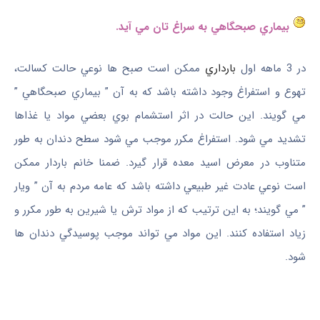
بيماري صبحگاهي به سراغ ‌تان مي ‌آيد.
در 3 ماهه اول
بارداري
ممکن است صبح‌ ها نوعي حالت کسالت،
تهوع و استفراغ وجود داشته باشد که به آن ” بيماري صبحگاهي ”
مي ‌گويند. اين حالت در اثر استشمام بوي بعضي مواد يا غذاها
تشديد مي‌ شود. استفراغ مکرر موجب مي ‌شود سطح دندان به طور
متناوب در معرض اسيد معده قرار گيرد. ضمنا خانم باردار ممکن
است نوعي عادت غير طبيعي داشته باشد که عامه مردم به آن ” ويار
” مي ‌گويند؛ به اين ترتيب که از مواد ترش يا شيرين به طور مکرر و
زياد استفاده کنند. اين مواد مي ‌تواند موجب پوسيدگي دندان‌ ها
شود.