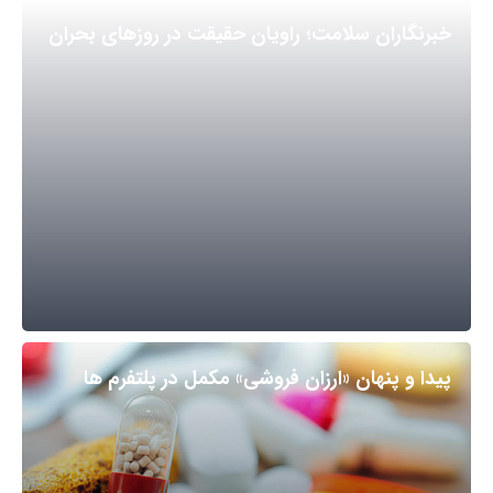
خبرنگاران سلامت؛ راویان حقیقت در روزهای بحران
پیدا و پنهان «ارزان فروشی» مکمل در پلتفرم ها