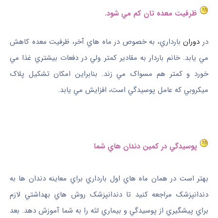
ظرفيت معده ‌تان کم مي ‌شود.
در
دوران
بارداري، به ‌خصوص در ماه ‌هاي آخر، ظرفيت معده کاهش
مي ‌يابد. خانم باردار به مقادير کمتر ولي در دفعات بيشتري غذا مي
‌خورد و کمتر هم مسواک مي ‌زند. بنابراين امکان تشکيل پلاک
ميکروبي که عامل پوسيدگي است، افزايش مي ‌يابد.
پوسيدگي در کمين دندان‌ هاي شما
بهتر است در همان ماه‌ هاي اول بارداري براي معاينه دندان‌ ها به
دندانپزشک مراجعه کنيد تا دندانپزشک روش‌ هاي بهداشتي لازم
براي پيشگيري از پوسيدگي و بيماري لثه را به شما آموزش دهد. بعد