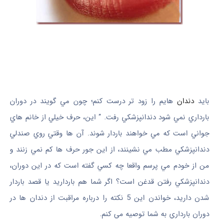
بايد
دندان
‌هايم را زود تر درست کنم؛ چون مي ‌گويند در دوران
بارداري نمي ‌شود دندانپزشکي رفت. ” اين، حرف‌ خيلي از خانم‌ هاي
جواني است که مي ‌خواهند باردار شوند. آن ها وقتي روي صندلي
دندانپزشکي مطب مي ‌نشينند، از اين جور حرف‌ ها کم نمي ‌زنند و
من از خودم مي ‌پرسم واقعا چه کسي گفته است که در اين دوران،
دندانپزشکي رفتن قدغن است؟ اگر شما هم بارداريد يا قصد باردار
شدن داريد، خواندن اين 5 نکته را درباره مراقبت از دندان‌ ها در
دوران بارداري به شما توصيه مي ‌کنم.