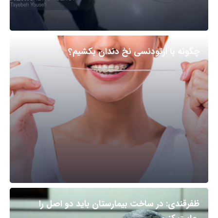
چگونه با ارتودنسی نخ دندان بکشیم؟
ظفرقندی: در ساخت بیمارستان باید دو اصل را