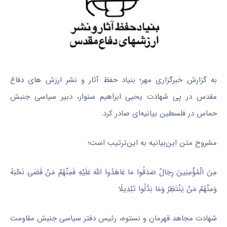
به گزارش خبرگزاری مهر؛ بنیاد حفظ آثار و نشر ارزش های دفاع
مقدس در پی شهادت یحیی ابراهیم سنوار، دبیر سیاسی جنبش
حماس در فلسطین بیانیه‌ای صادر کرد.
مشروح متن این‌بیانیه به این‌ترتیب است؛
مِنَ الْمُؤْمِنِینَ رِجَالٌ صَدَقُوا مَا عَاهَدُوا اللَّهَ عَلَیْهِ فَمِنْهُمْ مَنْ قَضَی نَحْبَهُ
وَمِنْهُمْ مَنْ یَنْتَظِرُ وَمَا بَدَّلُوا تَبْدِیلًا
شهادت مجاهد قهرمان و نستوه، رئیس دفتر سیاسی جنبش مقاومت