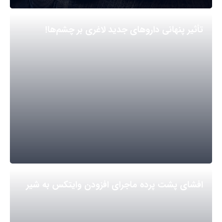
تأثیر پنهانی داروهای جدید لاغری بر چشم‌ها!
افشای پشت پرده ماجرای افزودن وایتکس به شیر