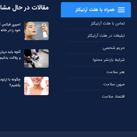
مقالات در حال مشا
همراه با هلث آرتیکلز
تماس با هلث آرتیکلز
اسپری فیکس کن
خود را در خانه 
تبلیغات در هلث آرتیکلز
حریم شخصی
آنچه باید دربا
و پلاکت بدانیم
شرایط بازنشر محتوا
هنر سلامت
چگونه با ارتود
میهن سلامت
بکشیم؟
اقتصاد سلامت