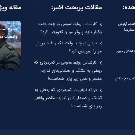
هده:
مقالات پربحت اخیر:
مقاله ویژ
چند وقت
کارشناس روابط عمومی
در
نده آرایش
بسیج تمام 
بسازید!
یکبار باید پروتز مو را تعویض کرد؟
وضعیت دیگر خ
چند وقت یکبار باید پروتز
توکلی
در
مو را تعویض کرد؟
ره اهدای خون
کمردردی که
کارشناس روابط عمومی
در
ربطی به تشک و صندلی‌تان ندارد؛
مقصر واقعی زیر پای شماست!
نسی نخ دندان
کمردردی که ربطی به
فرزانه قربانی
در
تشک و صندلی‌تان ندارد؛ مقصر واقعی
زیر پای شماست!