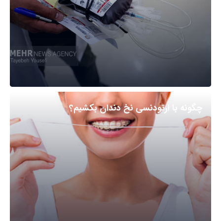
چگونه با ارتودنسی نخ دندان بکشیم؟