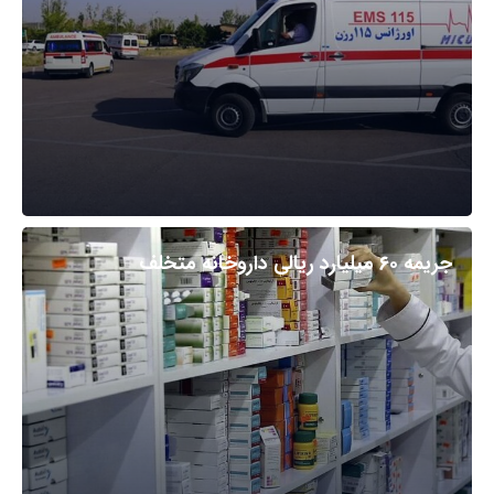
جریمه ۶۰ میلیارد ریالی داروخانه متخلف