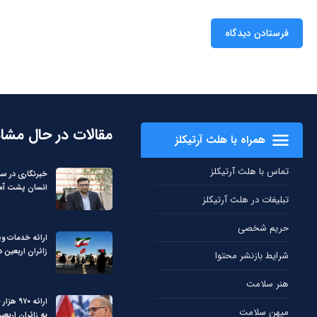
مقالات در حال مشا
همراه با هلث آرتیکلز
تماس با هلث آرتیکلز
خبرنگاری در س
انسان پشت آما
تبلیغات در هلث آرتیکلز
حریم شخصی
ارائه خدمات ویژ
زائران اربعین در 
شرایط بازنشر محتوا
هنر سلامت
ارائه ۰
میهن سلامت
به زائران اربعی