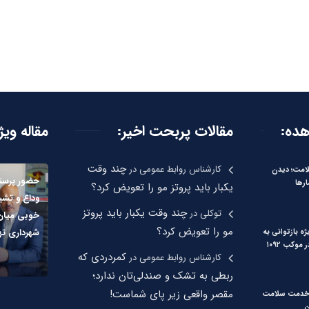
هده:
مقالات پربحت اخیر:
مقاله ویژ
چند وقت
کارشناس روابط عمومی
در
لامت؛ دیدن
حضور پرستا
رها
یکبار باید پروتز مو را تعویض کرد؟
وداع و تشی
چند وقت یکبار باید پروتز
توکلی
در
خوبی میان 
مو را تعویض کرد؟
شهرداری ته
ه بازتوانی به
موکب ۱۰۹۲
کمردردی که
کارشناس روابط عمومی
در
ربطی به تشک و صندلی‌تان ندارد؛
مقصر واقعی زیر پای شماست!
۹۷ هزار خدمت سلامت
ن