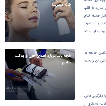
رچه این حادثه
خانه بسازید!
مبارزه با ظلم،
یل فلسفه قیام
تماعی آن تمرکز
 برخوردار است؛
اندن جامعه به
آنچه باید درباره اهدای خون و پلاکت
اقی آن وابسته
بدانیم
 دگرگونی‌هایی
غات، بسیاری از