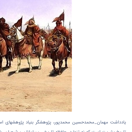
یادداشت مهمان_محمدحسین محمدپور، پژوهشگر بنیاد پژوهشهای اسلام