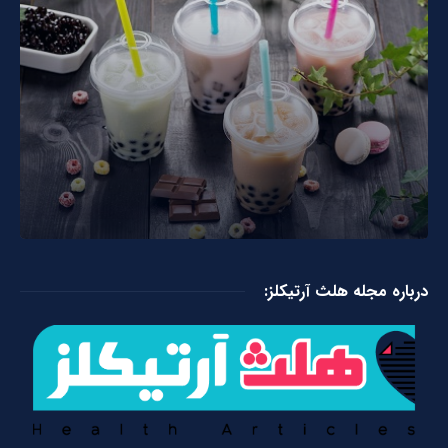
درباره مجله هلث آرتیکلز: