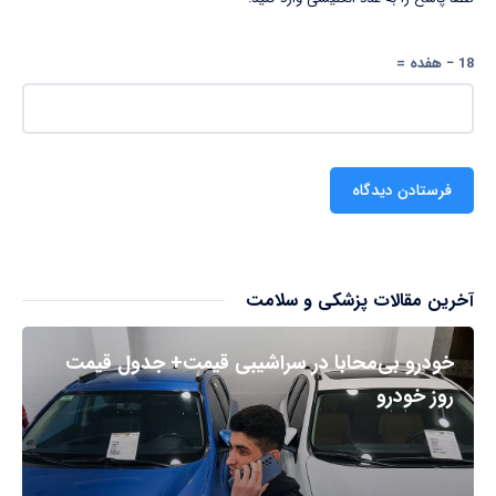
18 − هفده =
آخرین مقالات پزشکی و سلامت
خودرو بی‌محابا در سراشیبی قیمت+ جدول قیمت
روز خودرو