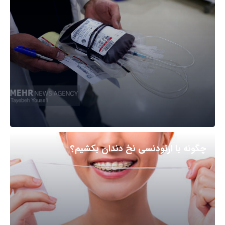
چگونه با ارتودنسی نخ دندان بکشیم؟