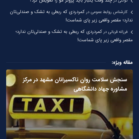
چند وقت یکبار باید پروتز مو را تعویض کرد؟
توکلی
در
کمردردی که ربطی به تشک و صندلی‌تان
کارشناس روابط عمومی
در
ندارد؛ مقصر واقعی زیر پای شماست!
کمردردی که ربطی به تشک و صندلی‌تان ندارد؛
فرزانه قربانی
در
مقصر واقعی زیر پای شماست!
مقاله ویژه:
سنجش سلامت روان تاکسیرانان مشهد در مرکز
مشاوره جهاد دانشگاهی