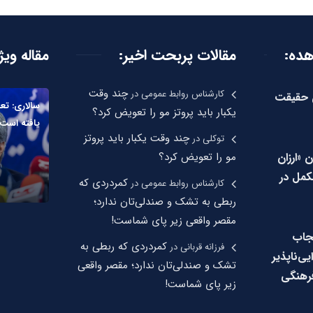
هده:
مقالات پربحت اخیر:
مقاله ویژ
چند وقت
کارشناس روابط عمومی
در
ن حقیقت
سالاری: تع
یکبار باید پروتز مو را تعویض کرد؟
یافته است
چند وقت یکبار باید پروتز
توکلی
در
ن «ارزان
مو را تعویض کرد؟
مل در
کمردردی که
کارشناس روابط عمومی
در
ربطی به تشک و صندلی‌تان ندارد؛
مقصر واقعی زیر پای شماست!
جاب
کمردردی که ربطی به
فرزانه قربانی
در
‌ناپذیر
تشک و صندلی‌تان ندارد؛ مقصر واقعی
رهنگی
زیر پای شماست!