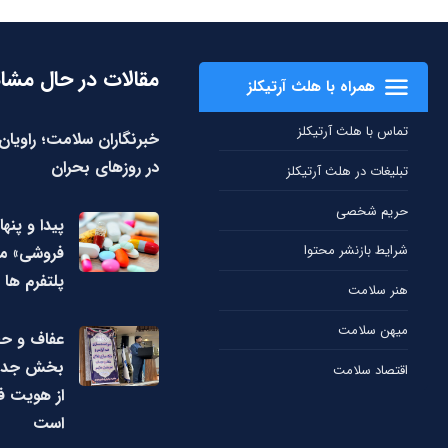
مقالات در حال مشا
همراه با هلث آرتیکلز
تماس با هلث آرتیکلز
خبرنگاران سلامت؛ راویا
در روزهای بحران
تبلیغات در هلث آرتیکلز
حریم شخصی
پیدا و پنها
شرایط بازنشر محتوا
فروشی» مک
پلتفرم ها
هنر سلامت
میهن سلامت
عفاف و ح
بخش جدایی
اقتصاد سلامت
از هویت ف
است