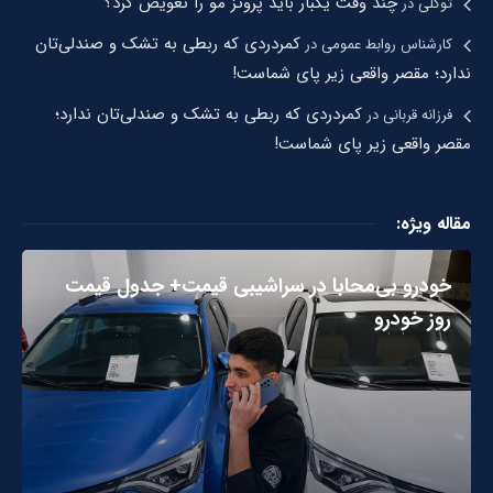
چند وقت یکبار باید پروتز مو را تعویض کرد؟
توکلی
در
کمردردی که ربطی به تشک و صندلی‌تان
کارشناس روابط عمومی
در
ندارد؛ مقصر واقعی زیر پای شماست!
کمردردی که ربطی به تشک و صندلی‌تان ندارد؛
فرزانه قربانی
در
مقصر واقعی زیر پای شماست!
مقاله ویژه:
خودرو بی‌محابا در سراشیبی قیمت+ جدول قیمت
روز خودرو