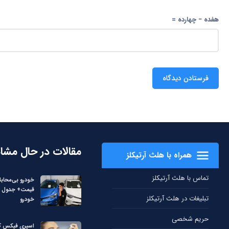
هفده − چهارده =
مقالات در حال مشا
همراه با هلث آرتیکلز
تماس با هلث آرتیکلز
خودرو بی‌محابا
قیمت+ جدول ق
تبلیغات در هلث آرتیکلز
خودرو
حریم شخصی
اسپری فیکس کن