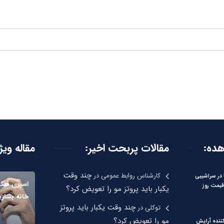
هده:
مقالات پربحت اخیر:
مقاله ویژ
چند وقت
کارشناس روابط عمومی
در
 در سراشیبی
اسپری فیکس
یمت روز
یکبار باید پروتز مو را تعویض کرد؟
خانه بسازی
چند وقت یکبار باید پروتز
توکلی
در
مو را تعویض کرد؟
نده آرایش