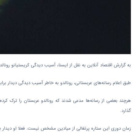
به گزارش اقتصاد آنلاین به نقل از ایسنا، آسیب دیدگی کریستیانو رونالدو
طبق اعلام رسانه‌های عربستانی، رونالدو به خاطر آسیب دیدگی دیدار براب
هرچند بعضی از رسانه‌ها مدعی شدند که رونالدو عربستان را ترک کرد
گذارد.
زمان دوری این ستاره پرتغالی از میادین مشخص نیست. فعلا او دیدار بر