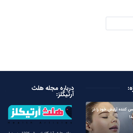
ه:
درباره مجله هلث
آرتیکلز:
 کننده آرایش خود را در
د!