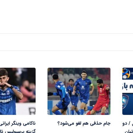
 / دو
جام حذفی هم لغو می‌شود؟
ناکامی وینگر ایرانی
یان
گزینه پرسپولیس نا