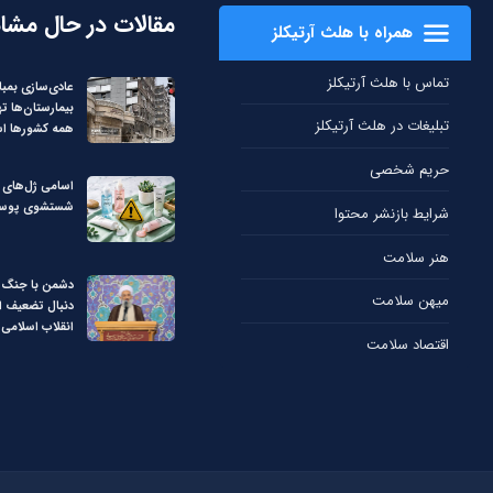
مقالات در حال مشا
همراه با هلث آرتیکلز
تماس با هلث آرتیکلز
عادی‌سازی بمبا
بیمارستان‌ها ت
تبلیغات در هلث آرتیکلز
همه کشورها ا
حریم شخصی
اسامی ژل‌های غ
شستشوی پوست
شرایط بازنشر محتوا
هنر سلامت
دشمن با جنگ ت
میهن سلامت
دنبال تضعیف ا
انقلاب اسلامی
اقتصاد سلامت