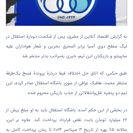
به گزارش اقتصاد آنلاین از مشرق،‌ پس از شکست دوبارۀ استقلال در
لیگ سطح دوی آسیا برابر المحرق بحرین و شعار هواداران علیه
ساپینتو و بازیکنان این تیم، خبری به‌مراتب بدتر منتشر شد.
طبق حکمی که اتاق حل اختلاف فیفا دربارۀ پروندۀ فسخ یک‌طرفۀ
منتظر محمد، هافبک عراقی از سوی باشگاه استقلال صادر کرده، این
تیم دو پنجره نقل‌وانتقالاتی از جذب بازیکن محروم شده.
در بخشی از این حکم آمده: باشگاه استقلال باید به او مبلغ بیش از
۲۲ میلیارد تومان بابت نقض قرارداد پرداخت کند. علاوه بر این،
سالانه ۵٪ بهره از تاریخ ۳ سپتامبر ۲۰۲۴ تا زمان پرداخت کامل به