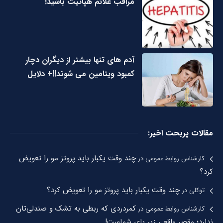
مراقب علائم هپاتیت باشید!
آدم های تنها بیشتر از دیگران دچار
کمبود ویتامین می شوند!!+ دلایل
مقالات پربحت اخیر:
چند وقت یکبار باید پروتز مو را تعویض
کارشناس روابط عمومی
در
کرد؟
چند وقت یکبار باید پروتز مو را تعویض کرد؟
توکلی
در
کمردردی که ربطی به تشک و صندلی‌تان
کارشناس روابط عمومی
در
ندارد؛ مقصر واقعی زیر پای شماست!