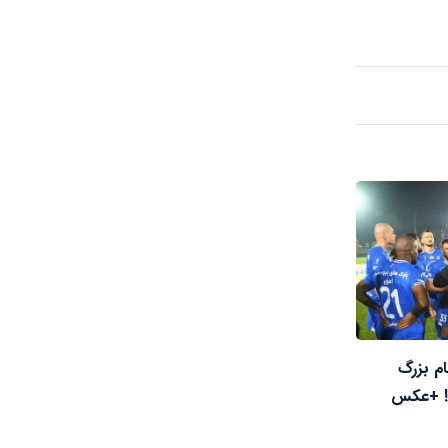
ام بزرگ
د! +عکس