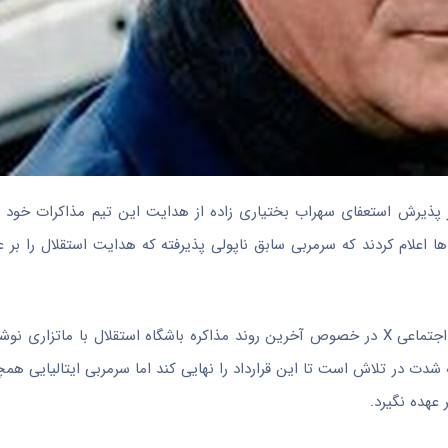
ز پذیرش استعفای سهراب بختیاری زاده از هدایت این تیم مذاکرات خود با 
‌ها اعلام کردند که سرمربی سابق ناپولی پذیرفته که هدایت استقلال را بر ع
در همین حال «رودی گالتر» خبرنگار ایتالیایی با انتشار پستی در شبکه اجتماعی X در خصوص آخرین روند مذاکره باشگاه استقلال 
ه شدت در تلاش است تا این قرارداد را نهایی کند اما سرمربی ایتالیایی ه
عهده نگیرد.