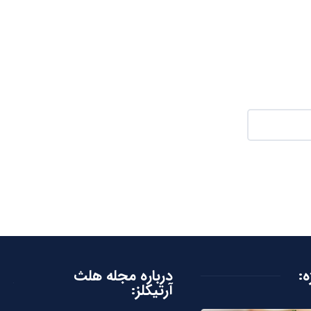
ه:
درباره مجله هلث
آرتیکلز: