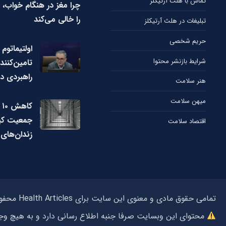
تماس با هلث آرتیکلز
چرا مغز در هنگام خواب، 
را خالی می‌کند
تبلیغات در هلث آرتیکلز
حریم شخصی
اولتیماتوم 
شرایط بازنشر محتوا
تامین‌کنند
راهبردی دا
هنر سلامت
میهن سلامت
ک
جمعیت کی
اقتصاد سلامت
زندان‌های 
تمامی حقوق مادی و معنوی این سایت برای Health Articles محفوظ می‌باشد و استفاده از مطالب بدون ذکر منبع هلث آرتیکلز پیگرد قانونی دارد.
محتوای این وبسایت صرفا جنبه اطلاع رسانی دارد و به هیچ 