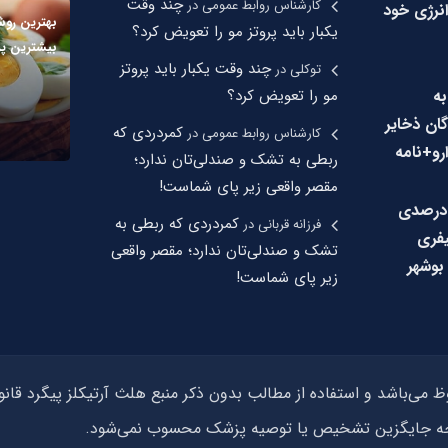
چند وقت
کارشناس روابط عمومی
در
انرژی خود
بهترین رو
یکبار باید پروتز مو را تعویض کرد؟
بیشترین پر
چند وقت یکبار باید پروتز
توکلی
در
به
مو را تعویض کرد؟
گان ذخایر
کمردردی که
کارشناس روابط عمومی
در
رو+نامه
ربطی به تشک و صندلی‌تان ندارد؛
مقصر واقعی زیر پای شماست!
اهش ۱۰ درصدی
کمردردی که ربطی به
فرزانه قربانی
در
فری
تشک و صندلی‌تان ندارد؛ مقصر واقعی
بوشهر
زیر پای شماست!
وجه جایگزین تشخیص یا توصیه پزشک محسوب نمی‌شود.