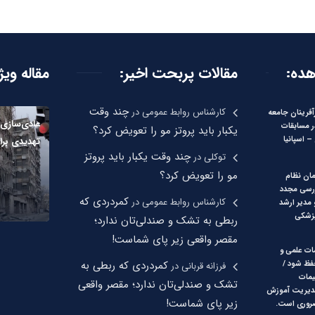
هده:
مقالات پربحت اخیر:
مقاله ویژ
چند وقت
کارشناس روابط عمومی
در
آفرینان جامعه
عادی‌سازی ب
ر مسابقات
یکبار باید پروتز مو را تعویض کرد؟
 اسپانیا
تهدیدی بر
چند وقت یکبار باید پروتز
توکلی
در
مو را تعویض کرد؟
ان نظام
رسی مجدد
کمردردی که
کارشناس روابط عمومی
در
مدیر ارشد
زشکی
ربطی به تشک و صندلی‌تان ندارد؛
مقصر واقعی زیر پای شماست!
ات علمی و
کمردردی که ربطی به
فظ شود /
فرزانه قربانی
در
یمات
تشک و صندلی‌تان ندارد؛ مقصر واقعی
مدیریت آموزش
زیر پای شماست!
روری است.