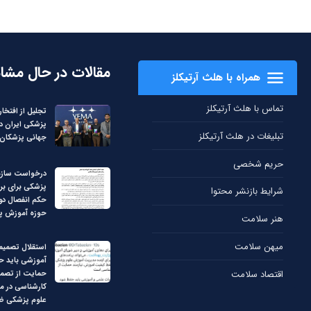
مقالات در حال مشا
همراه با هلث آرتیکلز
تماس با هلث آرتیکلز
تجلیل از افتخار
پزشکی ایران د
تبلیغات در هلث آرتیکلز
جهانی پزشکان –
حریم شخصی
درخواست سازم
پزشکی برای بر
شرایط بازنشر محتوا
حکم انفصال دو 
حوزه آموزش پ
هنر سلامت
میهن سلامت
استقلال تصمیم
آموزشی باید ح
اقتصاد سلامت
حمایت از تصم
کارشناسی در 
علوم پزشکی ض