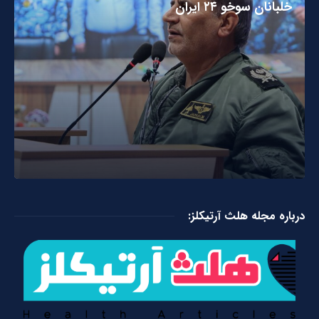
خلبانان سوخو ۲۴ ایران
درباره مجله هلث آرتیکلز: