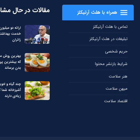
مقالات در حال مشا
همراه با هلث آرتیکلز
تماس با هلث آرتیکلز
خدمت بهداشتی 
تبلیغات در هلث آرتیکلز
زائران
حریم شخصی
بهترین روش م
که بیشترین پرو
شرایط بازنشر محتوا
بدن برساند
هنر سلامت
چند گیاه و ادوی
میهن سلامت
آشپزخانه شما 
زیادی دارند
اقتصاد سلامت