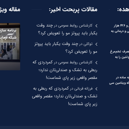
هده:
مقالات پربحت اخیر:
مقاله ویژ
چند وقت
کارشناس روابط عمومی
در
ارائه دو میلیون و ۴۲۶ هزار
برنامه سازم
و درمانی به
یکبار باید پروتز مو را تعویض کرد؟
شبکه آزما
چند وقت یکبار باید پروتز
توکلی
در
مو را تعویض کرد؟
صرف تخم‌مرغ
تئین را به
کمردردی که
کارشناس روابط عمومی
در
ربطی به تشک و صندلی‌تان ندارد؛
مقصر واقعی زیر پای شماست!
ه ساده در
که ویتامین سی
کمردردی که ربطی به
فرزانه قربانی
در
تشک و صندلی‌تان ندارد؛ مقصر واقعی
زیر پای شماست!