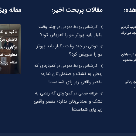
هده:
مقالات پربحت اخیر:
مقاله ویژ
چند وقت
کارشناس روابط عمومی
در
حرم، گرمای
تأکید بر 
د می‌برند
یکبار باید پروتز مو را تعویض کرد؟
کاهش مرگ‌
چند وقت یکبار باید پروتز
توکلی
در
برگزاری بر
مو را تعویض کرد؟
معاونت آم
در خیابان
 قصیر؛ ۹ نفر مصدوم
نظام پزشک
کمردردی که
کارشناس روابط عمومی
در
ربطی به تشک و صندلی‌تان ندارد؛
مقصر واقعی زیر پای شماست!
میلیارد ریالی
ف
کمردردی که ربطی به
فرزانه قربانی
در
تشک و صندلی‌تان ندارد؛ مقصر واقعی
زیر پای شماست!