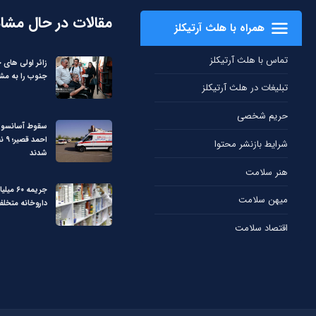
مقالات در حال مشا
همراه با هلث آرتیکلز
تماس با هلث آرتیکلز
زائر اولی های 
جنوب را به مشه
تبلیغات در هلث آرتیکلز
حریم شخصی
سقوط آسانسور 
احمد
شرایط بازنشر محتوا
شدند
هنر سلامت
جریمه ۶۰ 
میهن سلامت
داروخانه متخل
اقتصاد سلامت