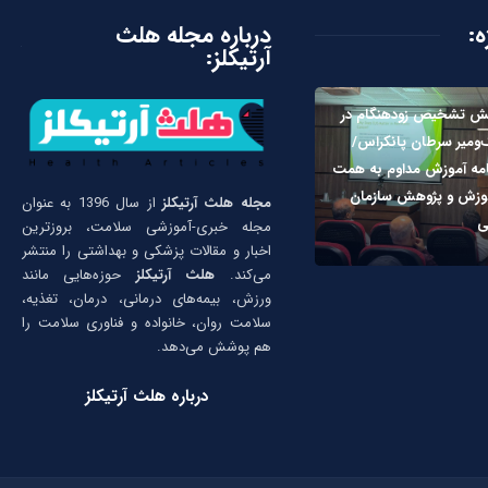
ه:
درباره مجله هلث
آرتیکلز:
نقش تشخیص زودهنگام در
ومیر سرطان پانکراس/
نامه آموزش مداوم به همت
وزش و پژوهش سازمان
مجله هلث آرتیکلز
از سال 1396 به عنوان
ی
مجله خبری-آموزشی سلامت، بروزترین
اخبار و مقالات پزشکی و بهداشتی را منتشر
می‌کند.
هلث آرتیکلز
حوزه‌هایی مانند
ورزش، بیمه‌های درمانی، درمان، تغذیه،
سلامت روان، خانواده و فناوری سلامت را
هم پوشش می‌دهد.
درباره هلث آرتیکلز