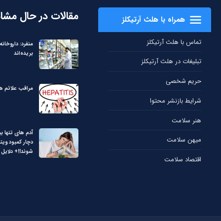
مقالات در حال مشا
همراه با هلث آرتیکلز
تماس با هلث آرتیکلز
منفرد: داروخانه‌
بریده‌اند
تبلیغات در هلث آرتیکلز
حریم شخصی
مراقب علائم هپ
شرایط بازنشر محتوا
هنر سلامت
آدم های تنها بی
میهن سلامت
دچار کمبود ویت
شوند!!+ دلایل
اقتصاد سلامت