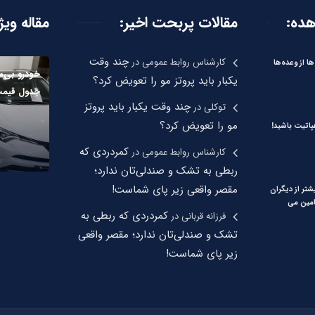
هده:
مقالات پربحت اخیر:
مقاله ویژ
چند وقت
کارشناس روابط عمومی
در
ها از وعده‌ها
خودرو بی‌م
یکبار باید پروتز مو را تعویض کرد؟
جدول قیمت
چند وقت یکبار باید پروتز
توکلی
در
مو را تعویض کرد؟
اتیت باشید!
کمردردی که
کارشناس روابط عمومی
در
ربطی به تشک و صندلی‌تان ندارد؛
مقصر واقعی زیر پای شماست!
شتر از دیگران
امین می
کمردردی که ربطی به
فرزانه قربانی
در
تشک و صندلی‌تان ندارد؛ مقصر واقعی
زیر پای شماست!