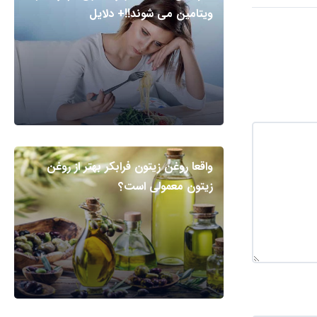
ویتامین می شوند!!+ دلایل
واقعا روغن زیتون فرابکر بهتر از روغن
زیتون معمولی است؟