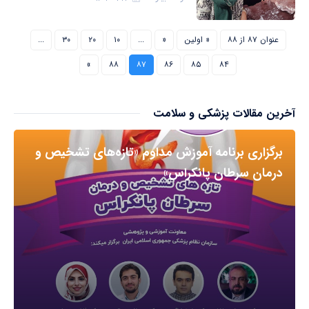
عنوان ۸۷ از ۸۸
« اولین
«
...
۱۰
۲۰
۳۰
...
»
۸۸
۸۷
۸۶
۸۵
۸۴
آخرین مقالات پزشکی و سلامت
برگزاری برنامه آموزش مداوم «تازه‌های تشخیص و
درمان سرطان پانکراس»