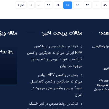
۳۰
...
۸۳
۸۴
۸۵
۸۶
۸۷
...
»
آخر »
هده:
مقالات پربحت اخیر:
مقاله ویژ
واکسن
کارشناس روابط عمومی
در
و| راهکارهایی
رنج پروانه
HPV ایرانی می‌تواند جایگزین واکسن
گارداسیل شود؟ بررسی واکسن‌های
موجود در ایران
ی‌وی
واکسن HPV ایرانی
چمنی
در
وری یک
می‌تواند جایگزین واکسن گارداسیل
ودرو ویژه
شود؟ بررسی واکسن‌های موجود در
ایران
شیر خشک
کارشناس روابط عمومی
در