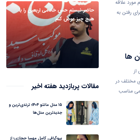
 مورد علاقه
حاضر نیستم حس خادمی اربعین را با
ای رفتن به
هیچ چیز عوض کنم
ن ها
از
ی مختلف در
مقالات پربازدید هفته اخیر
می مناسب
۱۵ مدل مانتو ۱۴۰۴؛ ترندی‌ترین و
جدیدترین مدل‌ها
بیوگرافی کامل مهسا حجازی؛ از