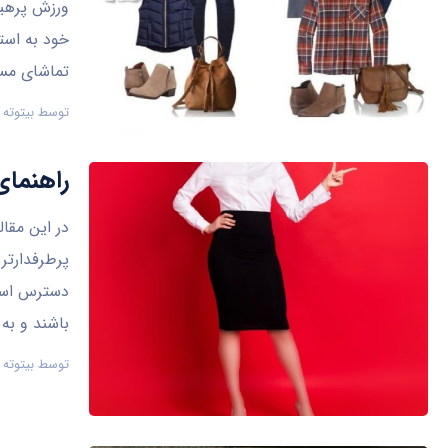
ورزش پرهیج
خود به استا
تماشای مسا
توسط
بیتوته
راهنمای
در این مقال
پرطرفدارتر
دسترس است
باشند و به 
توسط
بیتوته