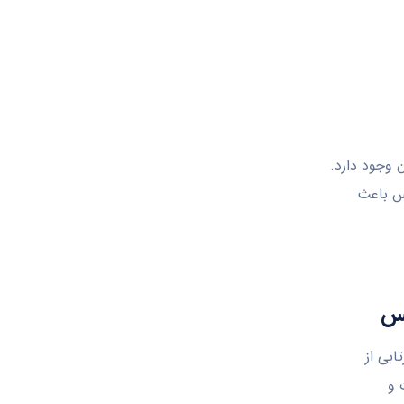
 وجود دارد.
اس باعث
فس
ابی از
 و