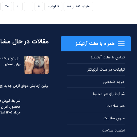
عنوان ۸۵ از ۸۸
« اولین
«
...
۱۰
۲۰
مقالات در حال مشا
همراه با هلث آرتیکلز
تماس با هلث آرتیکلز
علل درد ریشه م
برای تسکین
تبلیغات در هلث آرتیکلز
حریم شخصی
اولین آزمایش موفق قرص جدید اچ‌آ
شرایط بازنشر محتوا
شرایط فروش ف
هنر سلامت
محصول ایران خ
مرداد ۱۴۰۵ اعلام شد+ جدول
میهن سلامت
اقتصاد سلامت