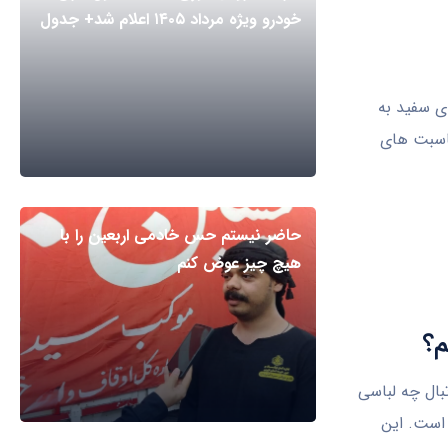
خودرو ویژه مرداد ۱۴۰۵ اعلام شد+ جدول
ی سفید به
ناسبت های
حاضر نیستم حس خادمی اربعین را با
هیچ چیز عوض کنم
م؟
تبال چه لباسی
 است. این