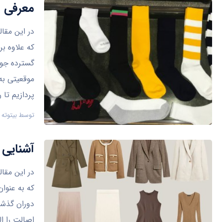
معرفی ا
در این مقا
که علاوه بر
گسترده جور
موقعیتی به
پردازیم تا 
توسط
بیتوته
آشنایی 
در این مقال
که به عنوا
دوران گذشت
اصالت را ال