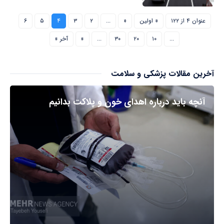
عنوان ۴ از ۱۲۲
« اولین
«
...
۲
۳
۴
۵
۶
...
۱۰
۲۰
۳۰
...
»
آخر »
آخرین مقالات پزشکی و سلامت
آنچه باید درباره اهدای خون و پلاکت بدانیم