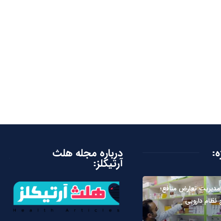
ه:
درباره مجله هلث
آرتیکلز:
مدیریت تعارض منافع؛
 نظام دارویی