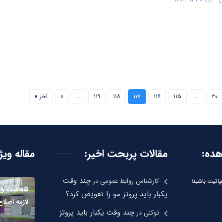
۳۰
...
۱۱۵
۱۱۶
۱۱۷
۱۱۸
۱۱۹
...
»
آخر »
هده:
مقالات پربحت اخیر:
مقاله ویژ
چند وقت
کارشناس روابط عمومی
در
اتیت باشید!
شفافیت و 
یکبار باید پروتز مو را تعویض کرد؟
لازمه اصلاح
چند وقت یکبار باید پروتز
توکلی
در