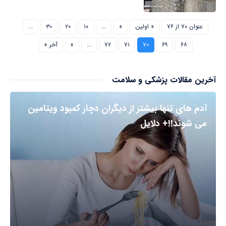
عنوان ۷۰ از ۷۶
« اولین
«
...
۱۰
۲۰
۳۰
...
۶۸
۶۹
۷۰
۷۱
۷۲
...
»
آخر »
آخرین مقالات پزشکی و سلامت
آدم های تنها بیشتر از دیگران دچار کمبود ویتامین
می شوند!!+ دلایل