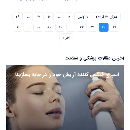
۱۴۰۴-۰۵-۳۱
عنوان ۳۰ از ۲۲۰
« اولین
«
...
۱۰
۲۰
...
۲۸
»
...
۶۰
۵۰
۴۰
...
۳۲
۳۱
۳۰
۲۹
آخر »
آخرین مقالات پزشکی و سلامت
اسپری فیکس کننده آرایش خود را در خانه بسازید!