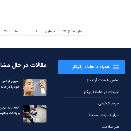
عنوان ۶۸ از ۷۶
« اولین
«
...
۱۰
۲۰
مقالات در حال مشا
همراه با هلث آرتیکلز
تماس با هلث آرتیکلز
اسپری فیکس کن
خود را در خانه 
تبلیغات در هلث آرتیکلز
حریم شخصی
آنچه باید دربا
و پلاکت بدانیم
شرایط بازنشر محتوا
هنر سلامت