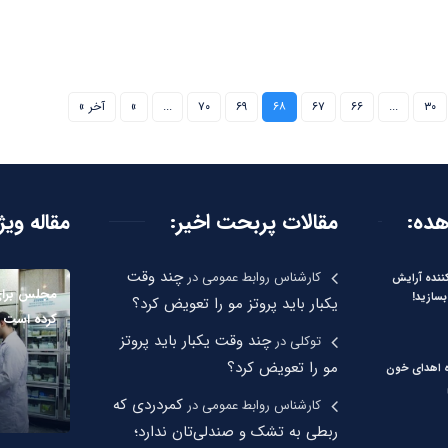
۳۰
...
۶۶
۶۷
۶۸
۶۹
۷۰
...
»
آخر »
هده:
مقالات پربحت اخیر:
مقاله ویژ
چند وقت
کارشناس روابط عمومی
در
نده آرایش
مجلس برای
بسازید!
یکبار باید پروتز مو را تعویض کرد؟
کرده است
چند وقت یکبار باید پروتز
توکلی
در
مو را تعویض کرد؟
ره اهدای خون
کمردردی که
کارشناس روابط عمومی
در
ربطی به تشک و صندلی‌تان ندارد؛