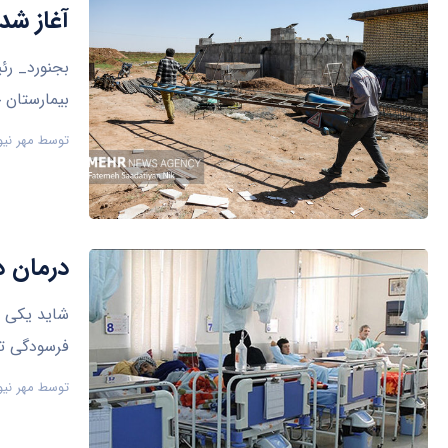
آغاز شد
بجنورد_ رئ
بیمارستان خاتم‌
توسط
مهر نیو
درمان د
شاید یکی ا
فرسودگی تج
توسط
مهر نیو