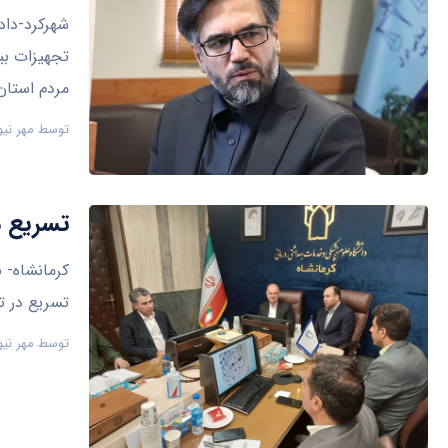
شهرکرد-دادس
تجهیزات بی
مردم استان
توسط
مهر نیو
تسریع در تکم
کرمانشاه- ن
تسریع در تکمیل و تجهی
توسط
مهر نیو